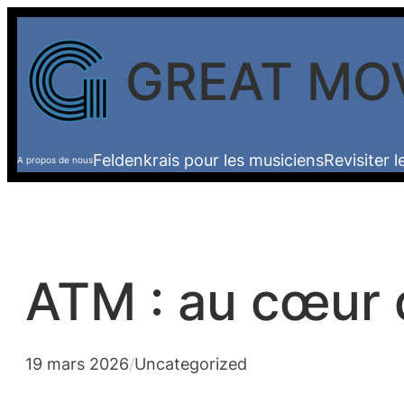
Aller
au
GREAT MO
contenu
Feldenkrais pour les musiciens
Revisiter 
A propos de nous
ATM : au cœur d
19 mars 2026
/
Uncategorized