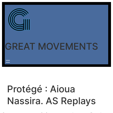
Aller
au
contenu
GREAT MOVEMENTS
Protégé : Aioua
Nassira. AS Replays