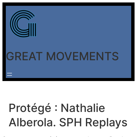
Aller
au
contenu
GREAT MOVEMENTS
Protégé : Nathalie
Alberola. SPH Replays