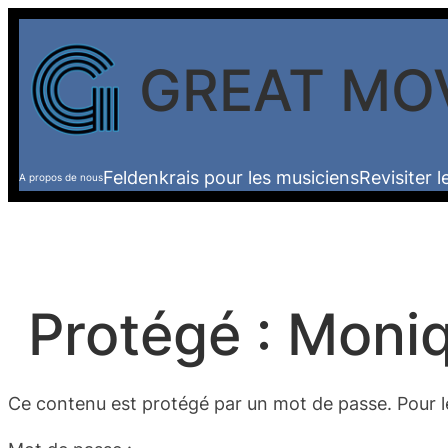
Aller
au
GREAT MO
contenu
Feldenkrais pour les musiciens
Revisiter 
A propos de nous
Protégé : Moni
Ce contenu est protégé par un mot de passe. Pour le 