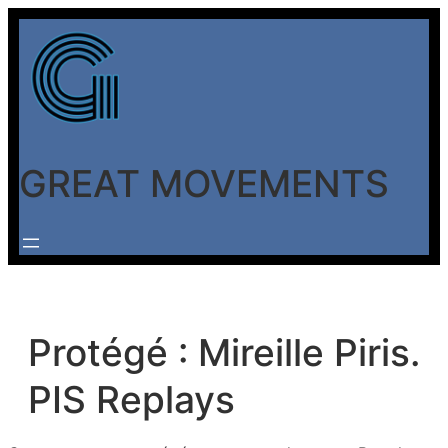
Aller
au
contenu
GREAT MOVEMENTS
Protégé : Mireille Piris.
PIS Replays