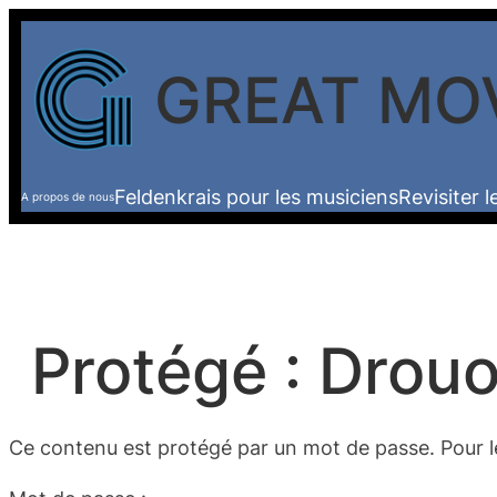
Aller
au
GREAT MO
contenu
Feldenkrais pour les musiciens
Revisiter 
A propos de nous
Protégé : Drouo
Ce contenu est protégé par un mot de passe. Pour le 