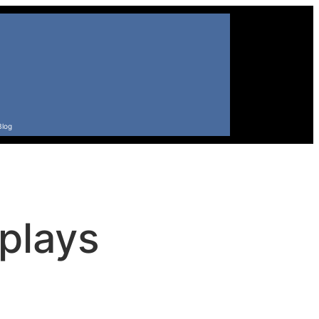
Blog
eplays