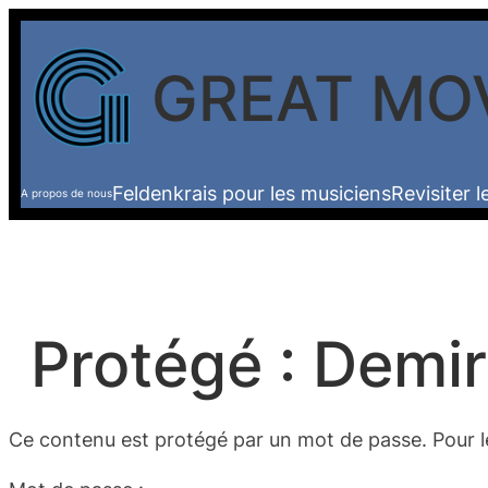
Aller
au
GREAT MO
contenu
Feldenkrais pour les musiciens
Revisiter 
A propos de nous
Protégé : Demir
Ce contenu est protégé par un mot de passe. Pour le 