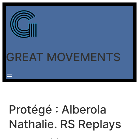
Aller
au
contenu
GREAT MOVEMENTS
Protégé : Alberola
Nathalie. RS Replays