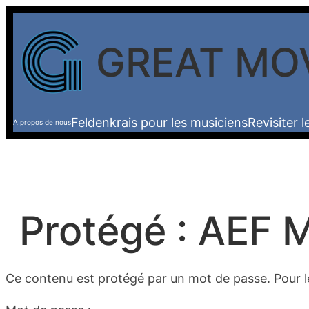
Aller
au
GREAT MO
contenu
Feldenkrais pour les musiciens
Revisiter 
A propos de nous
Protégé : AEF M
Ce contenu est protégé par un mot de passe. Pour le 